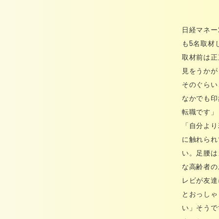
日経マネー
も5名取材
取材前は正
見をうかが
そのぐらい
なかでも印
転職です」
「自分より
に触れられ
い。足腰は
な高齢者の
レビが友達
とおっしゃ
い」そうで