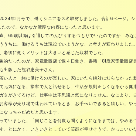
2024年1月号で、働くシニアを３名取材しました。合計6ページ。
したので、なかなか濃厚な内容になったと思います。
直、65歳以降は引退してのんびりするつもりでいたのですが、みな
ううちに、働けるうちは現役でいようかな、と考えが変わりました
、老後に働くメリットは大きいと感じた取材でした。
象的だったのが、家電量販店で週４日働き、書籍「81歳家電量販店
も出版した熊谷恵美子さん。
若い人と一緒に働けるのが楽しい。家にいたら絶対に知らなかった
て元気になる。接客で人と話せるし、生活が規則正しくなるから健
ガタがきてるけど、仕事中は不思議と気になりません。なにより、
お客様が売り場で迷われているとき、お手伝いできると嬉しい。や
になっちゃだめだと思います」
っていました。「同じことを何度も聞くようになるまでは、やめる
す。とにかく、いきいきとしていて笑顔が幸せそうで、かっこいい