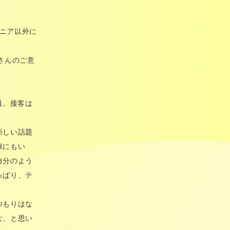
シニア以外に
さんのご意
。
員。接客は
新しい話題
康にもい
自分のよう
っぱり、テ
つもりはな
な、と思い