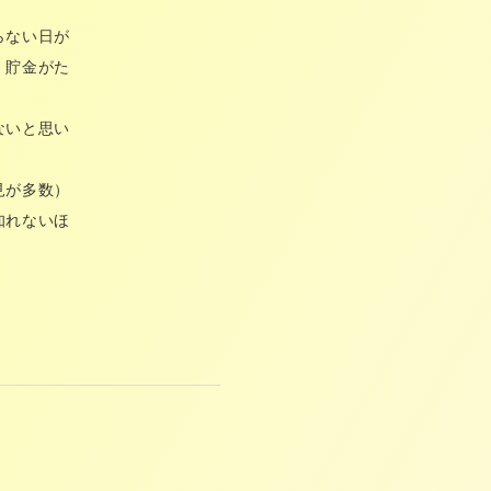
らない日が
、貯金がた
ないと思い
見が多数）
知れないほ
。