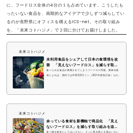
に、フードロス全体の4分の１も占めています。こうしたも
ったいない食品を、画期的なアイデアで少しずつ減らしてい
るのが長野県にオフィスを構えるICS-net。その取り組み
を、「未来コトハジメ」で２回に分けてお届けしました。
未来コトハジメ
未利用食品をシェアして日本の食環境を改
善 「見えないフードロス」を減らす取
り...
食べられる食品が廃棄されてしまうフードロス問題。農林水産
省によれば、国内では年間523万トン（2021年度推計値）もの
食品が捨てられている。多くは、食べきれずに捨てられたり、
売れ残りが廃棄されたりするこのフードロスだが、実は製造段
階でのロスが全体の4分の1を占める。食品メーカー勤務時代、
実際に工場で大量の食材が廃棄されるのを見て、「なんとか活
かせないか」と立ち上がったのが、長野県にオフィスを構える
スタートアップ、ICS-net代表の小池祥悟さんだ。「見えない
フードロス」という課題の解決を目指した新しい取り組...
未来コトハジメ
余っている食材を新機軸で商品化 「見え
ないフードロス」を減らす取り組みを追
う...
食べ物を粗末にしてはいけない。そこに異を唱える者はいない