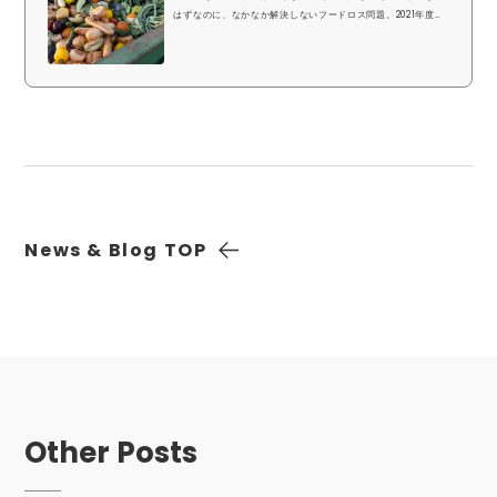
はずなのに、なかなか解決しないフードロス問題。2021年度推
計値では、年間523万トンもの食品が廃棄されている。食品メ
ーカー時代、製造段階で大量に棄てられる未利用の食品を見
て、「食料自給率の低い日本が、そんなに捨てていいはずがな
い」と立ち上がったのが、長野県にオフィスを構えるスタート
アップ、ICS-net代表の小池祥悟さんである。前編では、こう
した未利用食品などを再流通させるために小池さんが立ち上げ
た、食品マッチングサイト「シェアシマ」について紹介し...
News & Blog
TOP
Other Posts