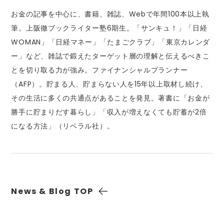
お金の記事を中心に、書籍、雑誌、Webで年間100本以上執
筆。上阪徹ブックライター塾6期生。「サンキュ！」「日経
WOMAN」「日経マネー」「たまごクラブ」「東京カレンダ
ー」など、雑誌で鍛えたターゲット層の理解と伝えるべきこ
とを切り取る力が強み。ファイナンシャルプランナー
（AFP）。貯まる人、貯まらない人を15年以上取材し続け、
その生活に多くの共通点があることを発見。著書に「お金が
勝手に貯まりだす暮らし」「収入が増えなくても貯蓄が2倍
になる方法」（リベラル社）。
News & Blog
TOP